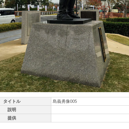
タイトル
島義勇像005
説明
提供