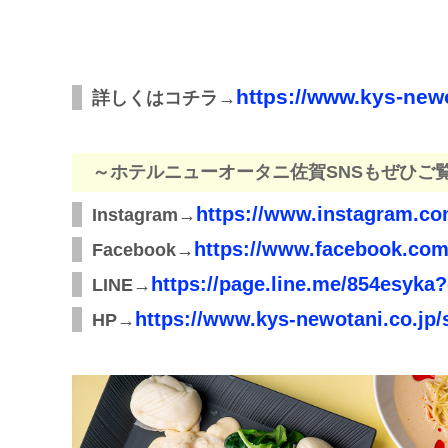
https://www.kys-newo
詳しくはコチラ→
～ホテルニューオータニ佐賀SNSもぜひご
https://www.instagram.co
Instagram→
https://www.facebook.com
Facebook→
https://page.line.me/854esyk
LINE→
https://www.kys-newotani.co.jp/
HP→