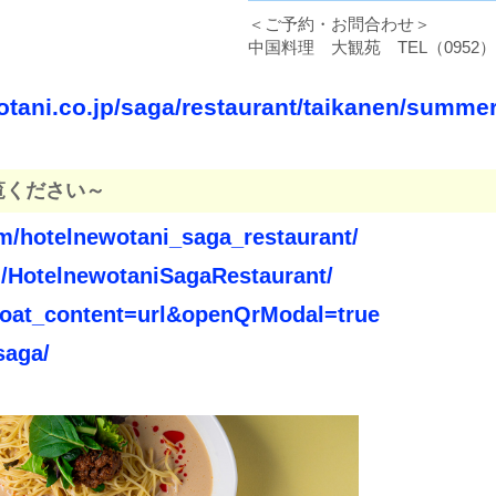
＜ご予約・お問合わせ＞
中国料理 大観苑 TEL（0952）23
tani.co.jp/saga/restaurant/taikanen/summer
覧ください～
m/hotelnewotani_saga_restaurant/
/HotelnewotaniSagaRestaurant/
a?oat_content=url&openQrModal=true
saga/