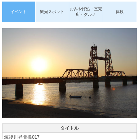
おみやげ処・直売
イベント
観光スポット
体験
所・グルメ
タイトル
筑後川昇開橋017