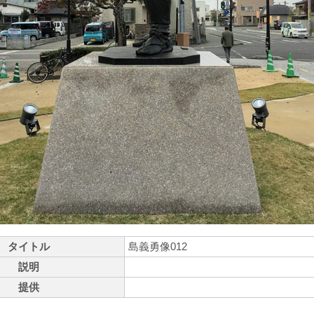
タイトル
島義勇像012
説明
提供